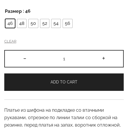
: 46
Размер
46
48
50
52
54
56
CLEAR
Платье
-
+
1061_1
quantity
ADD TO CART
Платье из шифона на подкладке со втачными
рукавами, отрезное по линии талии со сборкой на
резинке, перед платья на запах, воротник отложной,