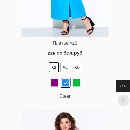
Платье 928
225,00
бел. руб
52
54
56
BYN
Clear